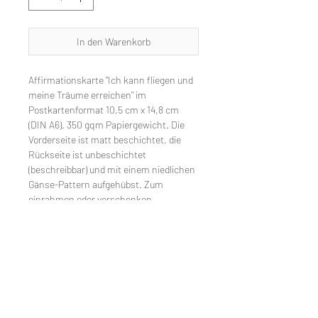
In den Warenkorb
Affirmationskarte "Ich kann fliegen und
meine Träume erreichen" im
Postkartenformat 10,5 cm x 14,8 cm
(DIN A6). 350 gqm Papiergewicht. Die
Vorderseite ist matt beschichtet, die
Rückseite ist unbeschichtet
(beschreibbar) und mit einem niedlichen
Gänse-Pattern aufgehübst. Zum
einrahmen oder verschenken.
Ohne Dekoration & Rahmen.